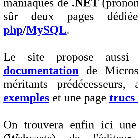
maniaques de
.NET
(prono
sûr deux pages dédiée
php
/
MySQL
.
Le site propose aussi
documentation
de Microso
méritants prédécesseurs, 
exemples
et une page
trucs
On trouvera enfin ici une